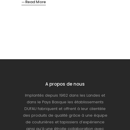
Read More
A propos de nous
Implantés depuis 1962 dans les Landes et
dans le Pays Basque les établissements
DUFAU fabriquent et offrent à leur clientèle
des produits de qualité grâce à une équipe
de couturières et tapissiers d’expérience
ainsi qu’à une étroite collaboration avec