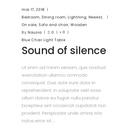
mai 17, 2018
,
,
,
,
Bedroom
Dining room
Lightning
Newest
,
,
On sale
Sofa and chair
Wooden
By
0
Nausia
0
Blue
Chair
Light
Table
Sound of silence
Ut enim ad minim veniam, quis nostrud
exercitation ullamco ommodo
consequat. Duis aute irure dolor in
reprehenderit. In voluptate velit esse
cillum dolore eu fugiat nulla pariatur.
Excepteur sint occaecat cupidatat non
proident. Perspiciatis unde omnis iste
natus error sit