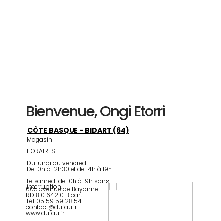
Bienvenue,
Ongi Etorri
CÔTE BASQUE - BIDART (64)
Magasin
HORAIRES
Du lundi au vendredi.
De 10h à 12h30 et de 14h à 19h.
Le samedi de 10h à 19h sans
interruption.
605 avenue de Bayonne
RD 810 64210 Bidart
Tél. 05 59 59 28 54
contact@dufau.fr
www.dufau.fr