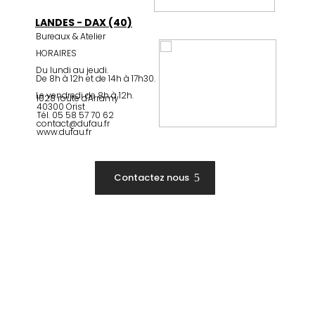
LANDES - DAX (40)
Bureaux & Atelier
HORAIRES
Du lundi au jeudi.
De 8h à 12h et de 14h à 17h30.
Le vendredi de 8h à 12h.
1028 route d'Arramy
40300 Orist
Tél. 05 58 57 70 62
contact@dufau.fr
www.dufau.fr
Contactez nous