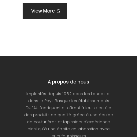
View More
A propos de nous
Implantés depuis 1962 dans les Landes et
dans le Pays Basque les établissements
DUFAU fabriquent et offrent à leur clientèle
des produits de qualité grâce à une équipe
de couturières et tapissiers d’expérience
ainsi qu’à une étroite collaboration avec
leurs fournisseurs.