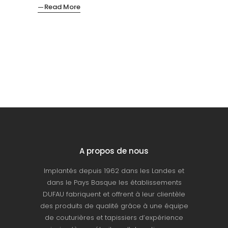
Read More
A propos de nous
Implantés depuis 1962 dans les Landes et
dans le Pays Basque les établissements
DUFAU fabriquent et offrent à leur clientèle
des produits de qualité grâce à une équipe
de couturières et tapissiers d’expérience